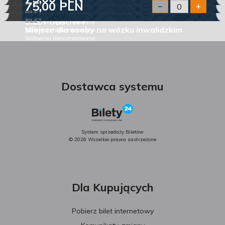
75,00 PLN
BILET
−
+
BILET NORMALNY
BILET
BILET ULGOWY
BILET
Widownia Nienumerowana
Miejsce dla osoby na wózku inwalidzkim
Widownia Nienumerowana
Widownia Nienumerowana
Dostawca systemu
System sprzedaży Biletów
© 2026 Wszelkie prawa zastrzeżone
Dla Kupujących
Pobierz bilet internetowy