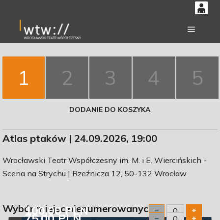
0
'
0,00
Główne
PLN
1
2
3
4
5
14
50
DODANIE DO KOSZYKA
Atlas ptaków | 24.09.2026, 19:00
Wrocławski Teatr Współczesny im. M. i E. Wiercińskich -
Scena na Strychu | Rzeźnicza 12, 50-132 Wrocław
Wybór miejsc nienumerowanych
100,00 PLN
−
+
75,00 PLN
−
+